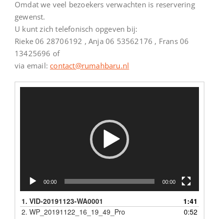
Omdat we veel bezoekers verwachten is reservering
gewenst.
U kunt zich telefonisch opgeven bij:
Rieke 06 28706192 , Anja 06 53562176 , Frans 06
13425696 of
via email:
contact@rumahbaru.nl
Videospeler
00:00
00:00
1.
VID-20191123-WA0001
1:41
2.
WP_20191122_16_19_49_Pro
0:52