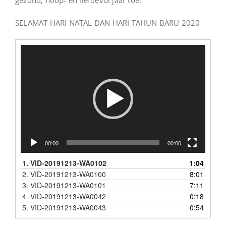
gezond, hoop- en liefdevol jaar toe.
SELAMAT HARI NATAL DAN HARI TAHUN BARU 2020
Videospeler
00:00
00:00
1.
VID-20191213-WA0102
1:04
2.
VID-20191213-WA0100
8:01
3.
VID-20191213-WA0101
7:11
4.
VID-20191213-WA0042
0:18
5.
VID-20191213-WA0043
0:54