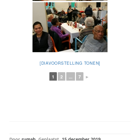
[DIAVOORSTELLING TONEN]
1
2
...
7
►
Door
rumah
Geplaatst
15 december 2019