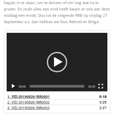
hapjes in te slaan, om te dansen of om nog wat na te
praten. En zoals alles een eind heeft kwam er ook aan deze
middag een einde. Dus tot de volgende RRB op vrijdag 27
September a.s. dan hebben we Duo Retired en Bingo.
Videospeler
00:00
00:00
1.
VID-20190826-WA0001
0:18
2.
VID-20190826-WA0002
0:25
3.
VID-20190826-WA0003
2:27