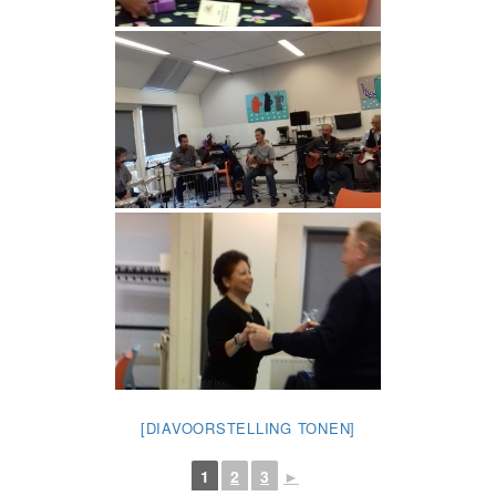
[DIAVOORSTELLING TONEN]
1
2
3
►