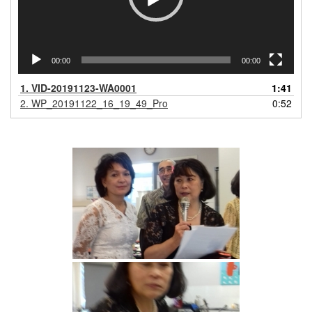
00:00
00:00
1.
VID-20191123-WA0001
1:41
2.
WP_20191122_16_19_49_Pro
0:52