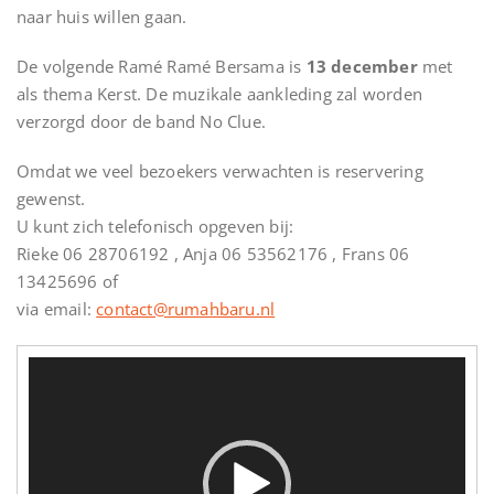
naar huis willen gaan.
De volgende Ramé Ramé Bersama is
13 december
met
als thema Kerst. De muzikale aankleding zal worden
verzorgd door de band No Clue.
Omdat we veel bezoekers verwachten is reservering
gewenst.
U kunt zich telefonisch opgeven bij:
Rieke 06 28706192 , Anja 06 53562176 , Frans 06
13425696 of
via email:
contact@rumahbaru.nl
Videospeler