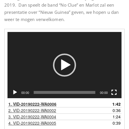
2019. Dan speelt de band “No Clue” en Marlot zal een
presentatie over “Nieuw Guinea” geven, we hopen u dan
weer te mogen verwelkomen.
Videospeler
00:00
00:00
1.
VID-20190222-WA0006
1:42
2.
VID-20190222-WA0002
0:36
3.
VID-20190222-WA0004
1:24
4.
VID-20190222-WA0005
0:39