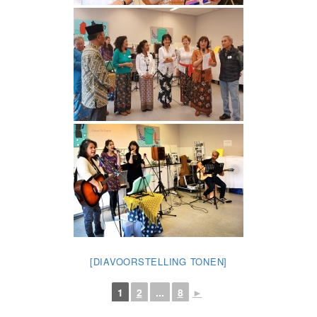
[DIAVOORSTELLING TONEN]
1
2
...
8
►