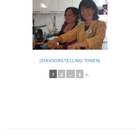
[DIAVOORSTELLING TONEN]
1
2
...
4
►