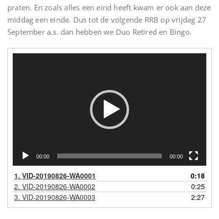
praten. En zoals alles een eind heeft kwam er ook aan deze
middag een einde. Dus tot de volgende RRB op vrijdag 27
September a.s. dan hebben we Duo Retired en Bingo.
Videospeler
00:00
00:00
1.
VID-20190826-WA0001
0:18
2.
VID-20190826-WA0002
0:25
3.
VID-20190826-WA0003
2:27