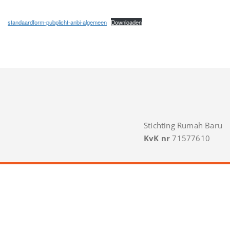
standaardform-pubplicht-anbi-algemeen
Downloaden
Stichting Rumah Baru
KvK nr
71577610