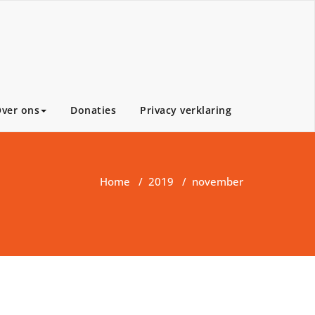
ver ons
Donaties
Privacy verklaring
Home
/
2019
/
november