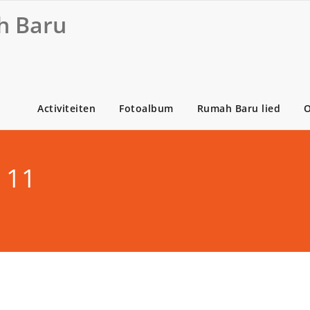
 Baru
Activiteiten
Fotoalbum
Rumah Baru lied
O
 11