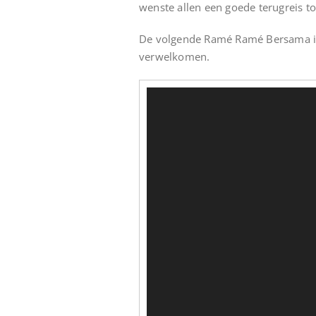
wenste allen een goede terugreis to
De volgende Ramé Ramé Bersama is
verwelkomen.
Videospeler