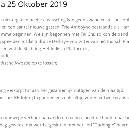
 25 Oktober 2019
ch niet erg, een beetje afwisseling kan geen kwaad en zet ons 
n een aantal nieuwe gasten, Trio Amboyna bestaande uit Harry,
mma beginnen. We zijn begonnen met Tai Chi, zo kon de band ru
 speelden totdat Silfraire Delhaye voorzitter van het Indisch P
e en wat de Stichting Het Indisch Platform is;
oudt;
sche Kwestie op te lossen;
ng verzorgt tot aan het gezamenlijk nuttigen van de maaltijd.
or het RB loterij begonnen en zoals altijd waren er twee grati
ten vanwege verhuur aan anderen na ons, heeft de band maar 
ddag geweest dat werd afgesloten met het lied “Gadong e” daa