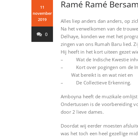
Ramé Ramé Bersama
11
november
2019
Alles liep anders dan anders, op zi
Na het verwelkomen van de trouwe e
0
Delhaye, konden we met het progra
zingen van ons Rumah Baru lied. Zij
Hij heeft in het kort uiteen gezet wi
– Wat de Indische Kwestie inh
– Kort over pogingen om de Indi
Wat bereikt is en wat niet en
– De Collectieve Erkenning.
Amboyna heeft de muzikale omlijsti
Ondertussen is de voorbereiding vo
door 2 lieve dames.
Doordat wij eerder moesten afslui
was het toch een heel gezellige mi