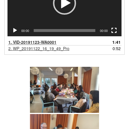
00:00
00:00
1.
VID-20191123-WA0001
1:41
2.
WP_20191122_16_19_49_Pro
0:52