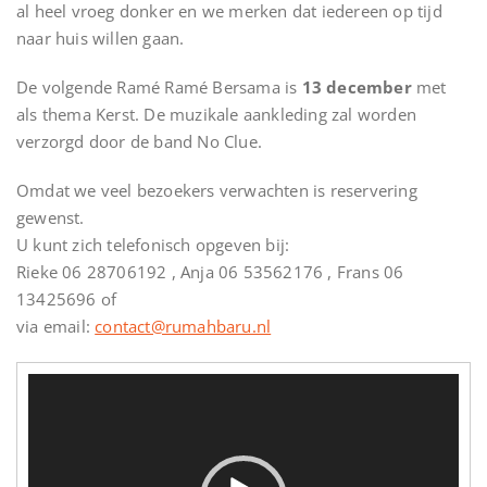
al heel vroeg donker en we merken dat iedereen op tijd
naar huis willen gaan.
De volgende Ramé Ramé Bersama is
13 december
met
als thema Kerst. De muzikale aankleding zal worden
verzorgd door de band No Clue.
Omdat we veel bezoekers verwachten is reservering
gewenst.
U kunt zich telefonisch opgeven bij:
Rieke 06 28706192 , Anja 06 53562176 , Frans 06
13425696 of
via email:
contact@rumahbaru.nl
Videospeler