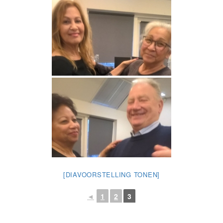
[DIAVOORSTELLING TONEN]
◄
1
2
3