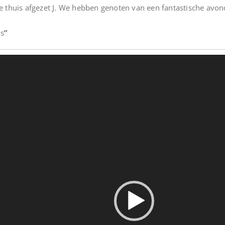
e thuis afgezet J. We hebben genoten van een fantastische avond
rs
”