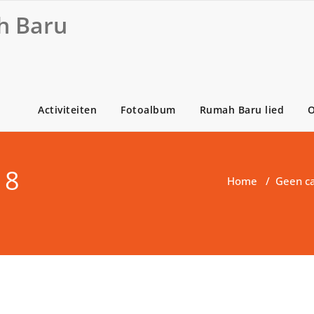
 Baru
Activiteiten
Fotoalbum
Rumah Baru lied
O
18
Home
/
Geen ca