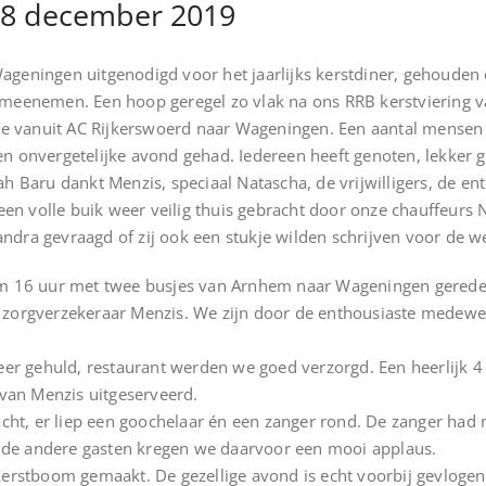
18 december 2019
Wageningen uitgenodigd voor het jaarlijks kerstdiner, gehoud
s meenemen. Een hoop geregel zo vlak na ons RRB kerstviering 
e vanuit AC Rijkerswoerd naar Wageningen. Een aantal mensen
en onvergetelijke avond gehad. Iedereen heeft genoten, lekker 
Baru dankt Menzis, speciaal Natascha, de vrijwilligers, de ent
en volle buik weer veilig thuis gebracht door onze chauffeurs N
ndra gevraagd of zij ook een stukje wilden schrijven voor de we
 16 uur met twee busjes van Arnhem naar Wageningen gerede
j zorgverzekeraar Menzis. We zijn door de enthousiaste medew
!
sfeer gehuld, restaurant werden we goed verzorgd. Een heerlijk 
van Menzis uitgeserveerd.
ht, er liep een goochelaar én een zanger rond. De zanger had 
 de andere gasten kregen we daarvoor een mooi applaus.
 kerstboom gemaakt. De gezellige avond is echt voorbij gevlogen!