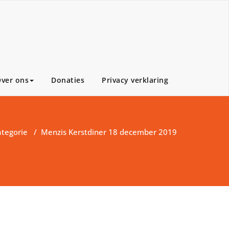
ver ons
Donaties
Privacy verklaring
tegorie
/
Menzis Kerstdiner 18 december 2019