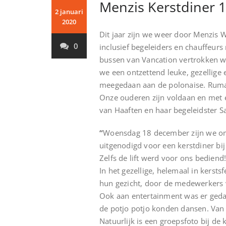
Menzis Kerstdiner 
2 januari
2020
Dit jaar zijn we weer door Menzis 
0
inclusief begeleiders en chauffeur
bussen van Vancation vertrokken w
we een ontzettend leuke, gezellige 
meegedaan aan de polonaise. Rumah 
Onze ouderen zijn voldaan en met e
van Haaften en haar begeleidster Sa
“
Woensdag 18 december zijn we om
uitgenodigd voor een kerstdiner bi
Zelfs de lift werd voor ons bediend
In het gezellige, helemaal in kerst
hun gezicht, door de medewerkers 
Ook aan entertainment was er gedac
de potjo potjo konden dansen. Van
Natuurlijk is een groepsfoto bij de