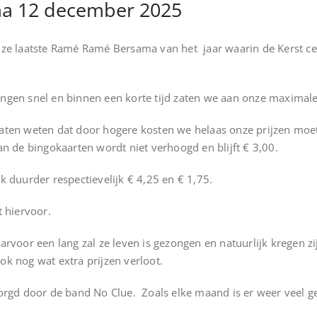
a 12 december 2025
e laatste Ramé Ramé Bersama van het jaar waarin de Kerst cen
gen snel en binnen een korte tijd zaten we aan onze maximale
ten weten dat door hogere kosten we helaas onze prijzen moet
n de bingokaarten wordt niet verhoogd en blijft € 3,00.
 duurder respectievelijk € 4,25 en € 1,75.
 hiervoor.
voor een lang zal ze leven is gezongen en natuurlijk kregen zij
ook nog wat extra prijzen verloot.
orgd door de band No Clue. Zoals elke maand is er weer veel 