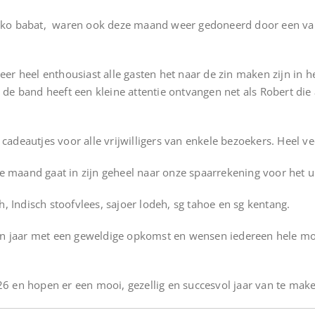
ngko babat, waren ook deze maand weer gedoneerd door een va
er heel enthousiast alle gasten het naar de zin maken zijn in het
de band heeft een kleine attentie ontvangen net als Robert die a
cadeautjes voor alle vrijwilligers van enkele bezoekers. Heel ve
 maand gaat in zijn geheel naar onze spaarrekening voor het u
ih, Indisch stoofvlees, sajoer lodeh, sg tahoe en sg kentang.
 jaar met een geweldige opkomst en wensen iedereen hele moo
26 en hopen er een mooi, gezellig en succesvol jaar van te mak