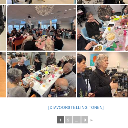
[DIAVOORSTELLING TONEN]
1
2
...
9
►