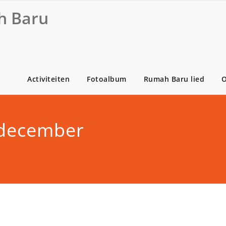
 Baru
Activiteiten
Fotoalbum
Rumah Baru lied
O
2 december