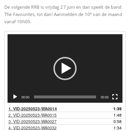
De volgende RRB is vrijdag 27 juni en dan speelt de band
e
The Favourites, tot dan! Aanmelden de 10
van de maand
vanaf 10h00.
Videospeler
00:00
00:00
1.
VID-20250523-WA0014
1:39
2.
VID-20250523-WA0015
1:48
3.
VID-20250523-WA0027
0:58
4.
VID-20250523-WA0032
1:34