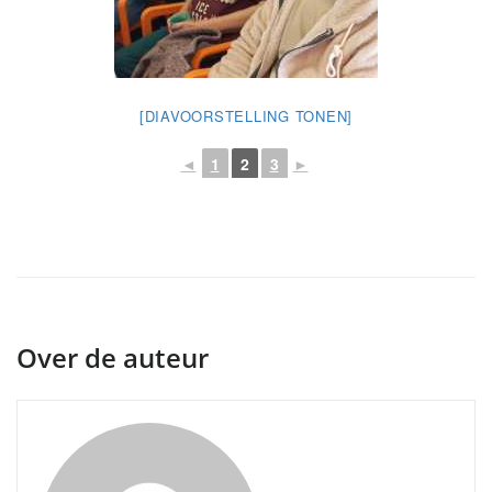
[DIAVOORSTELLING TONEN]
◄
1
2
3
►
Over de auteur