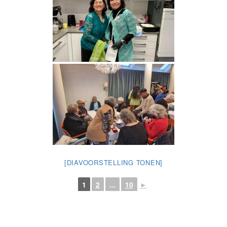
[DIAVOORSTELLING TONEN]
1
2
...
10
►