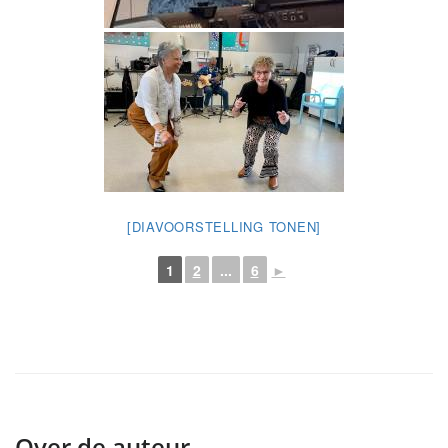
[DIAVOORSTELLING TONEN]
1
2
...
6
►
Over de auteur