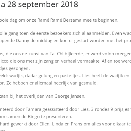
a 28 september 2018
 mooie dag om onze Ramé Ramé Bersama mee te beginnen.
lle gang toen de eerste bezoekers zich al aanmelden. Even wac
 opende Danny de middag en kon er gestart worden met het p
s, die ons de kunst van Tai Chi bijleerde, er werd volop meege
cco die ons met zijn zang en verhaal vermaakte. Af en toe wer
edjes gezongen.
eld: wadjik, dadar gulung en pasteitjes. Lies heeft de wadjik 
or. Ze hebben er allemaal heerlijk van gesmuld.
aan bij het overlijden van George Jansen.
nteerd door Tamara geassisteerd door Lies, 3 rondes 9 prijsj
d om samen de Bingo te presenteren.
ard gewerkt door Ellen, Linda en Frans om alles voor elkaar 