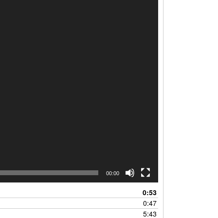
00:00
0:53
0:47
5:43