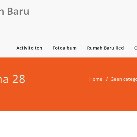
 Baru
Activiteiten
Fotoalbum
Rumah Baru lied
O
a 28
Home
/
Geen catego