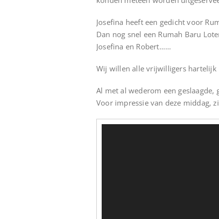
konden meteen worden uitgeservee
Josefina heeft een gedicht voor Ru
Dan nog snel een Rumah Baru Loteri
Josefina en Robert……
Wij willen alle vrijwilligers harteli
Al met al wederom een geslaagde, 
Voor impressie van deze middag, zi
Videospeler