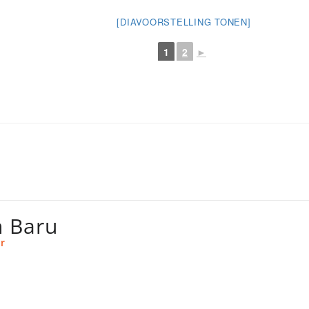
[DIAVOORSTELLING TONEN]
1
2
►
 Baru
r