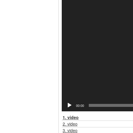
00:00
1.
video
2.
video
3.
video