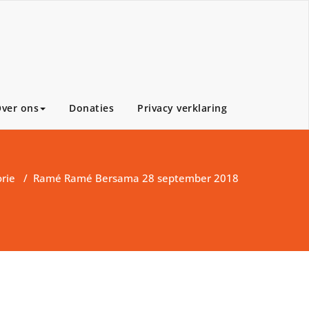
ver ons
Donaties
Privacy verklaring
rie
/
Ramé Ramé Bersama 28 september 2018