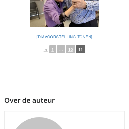
[DIAVOORSTELLING TONEN]
◄
1
...
10
11
Over de auteur