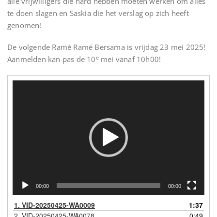
alle vrijwilligers die hard hebben moeten werken om alles
te doen slagen en Saskia die het verslag op zich heeft
genomen!
De volgende Ramé Ramé Bersama is vrijdag 23 mei 2025!
e
Aanmelden kan pas de 10
mei vanaf 10h00!
Videospeler
00:00
00:00
1.
VID-20250425-WA0009
1:37
2.
VID-20250425-WA0078
0:49