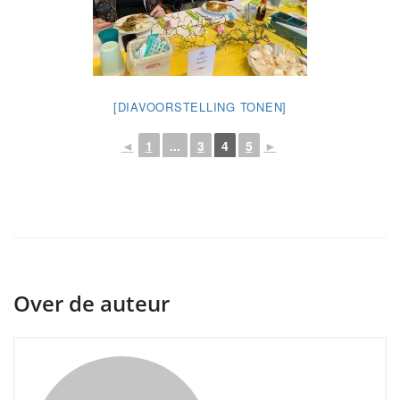
[DIAVOORSTELLING TONEN]
◄
1
...
3
4
5
►
Over de auteur