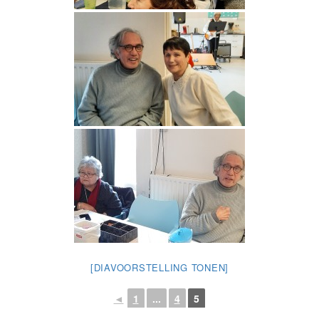
[DIAVOORSTELLING TONEN]
◄
1
...
4
5