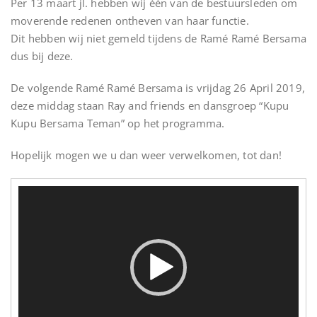
Per 13 maart jl. hebben wij één van de bestuursleden om
moverende redenen ontheven van haar functie.
Dit hebben wij niet gemeld tijdens de Ramé Ramé Bersama
dus bij deze.
De volgende Ramé Ramé Bersama is vrijdag 26 April 2019,
deze middag staan Ray and friends en dansgroep “Kupu
Kupu Bersama Teman” op het programma.
Hopelijk mogen we u dan weer verwelkomen, tot dan!
Videospeler