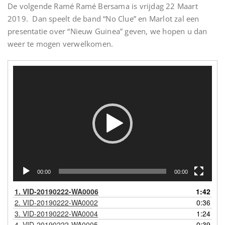
De volgende Ramé Ramé Bersama is vrijdag 22 Maart
2019. Dan speelt de band “No Clue” en Marlot zal een
presentatie over “Nieuw Guinea” geven, we hopen u dan
weer te mogen verwelkomen.
Videospeler
00:00
00:00
1.
VID-20190222-WA0006
1:42
2.
VID-20190222-WA0002
0:36
3.
VID-20190222-WA0004
1:24
4.
VID-20190222-WA0005
0:39