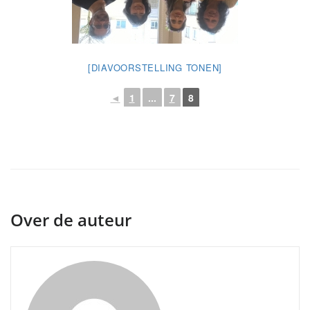
[DIAVOORSTELLING TONEN]
◄
1
...
7
8
Over de auteur