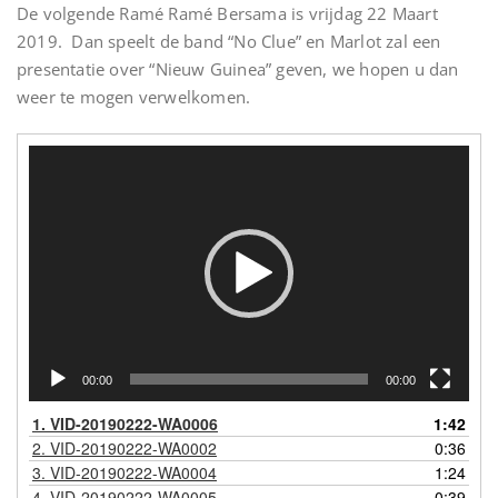
De volgende Ramé Ramé Bersama is vrijdag 22 Maart
2019. Dan speelt de band “No Clue” en Marlot zal een
presentatie over “Nieuw Guinea” geven, we hopen u dan
weer te mogen verwelkomen.
Videospeler
00:00
00:00
1.
VID-20190222-WA0006
1:42
2.
VID-20190222-WA0002
0:36
3.
VID-20190222-WA0004
1:24
4.
VID-20190222-WA0005
0:39