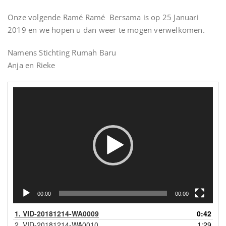
Onze volgende Ramé Ramé Bersama is op 25 Januari
2019 en we hopen u dan weer te mogen verwelkomen.
Namens Stichting Rumah Baru
Anja en Rieke
Videospeler
00:00
00:00
1.
VID-20181214-WA0009
0:42
2.
VID-20181214-WA0010
1:29