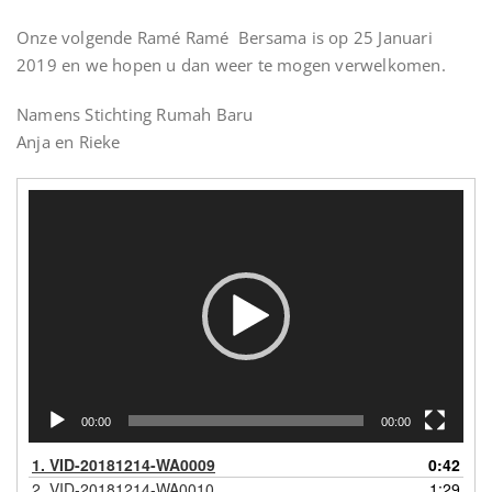
Onze volgende Ramé Ramé Bersama is op 25 Januari
2019 en we hopen u dan weer te mogen verwelkomen.
Namens Stichting Rumah Baru
Anja en Rieke
Videospeler
00:00
00:00
1.
VID-20181214-WA0009
0:42
2.
VID-20181214-WA0010
1:29