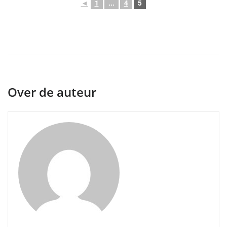
◄
1
...
4
5
Over de auteur